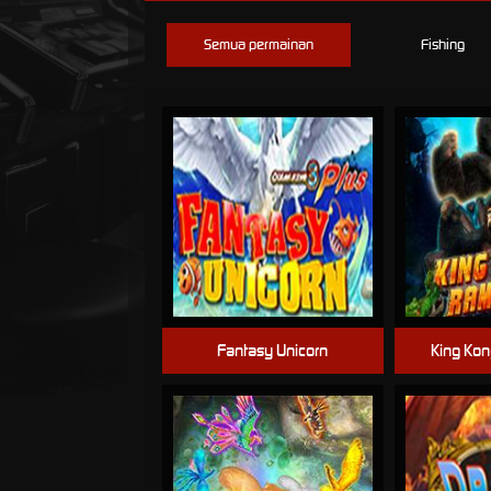
Semua permainan
Fishing
Fantasy Unicorn
King Ko