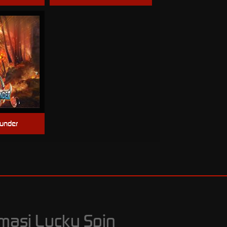
hunder
masi Lucky Spin