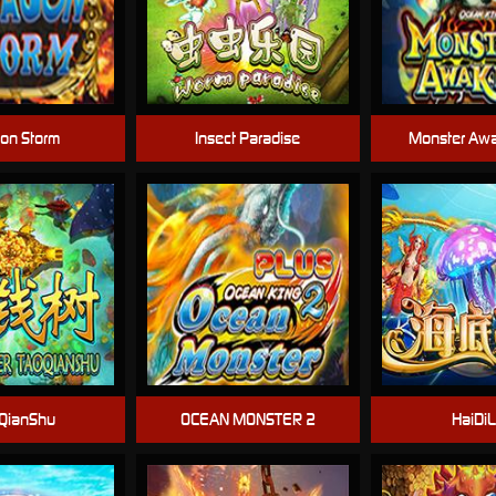
on Storm
Insect Paradise
Monster Awa
QianShu
OCEAN MONSTER 2
HaiDi