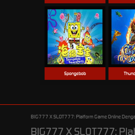
Spongebob
Thund
BIG777 X SLOT777: Platform Game Online Dengan
BIG777 X SLOT777: Plat