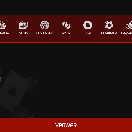
 GAMES
SLOTS
LIVE CASINO
RACE
TOGEL
OLAHRAGA
CRASH
VPOWER