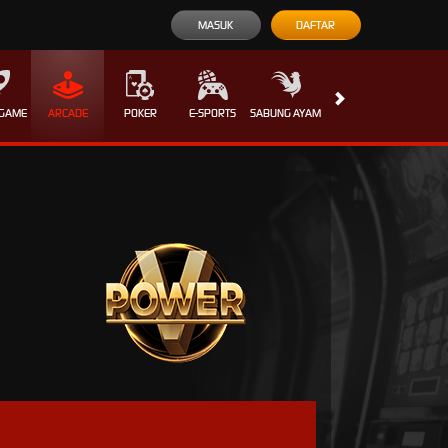
MASUK
DAFTAR
 GAME
ARCADE
POKER
E-SPORTS
SABUNG AYAM
PROMOSI