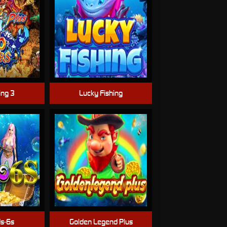
ing 3
Lucky Fishing
s-6s
Golden Legend Plus