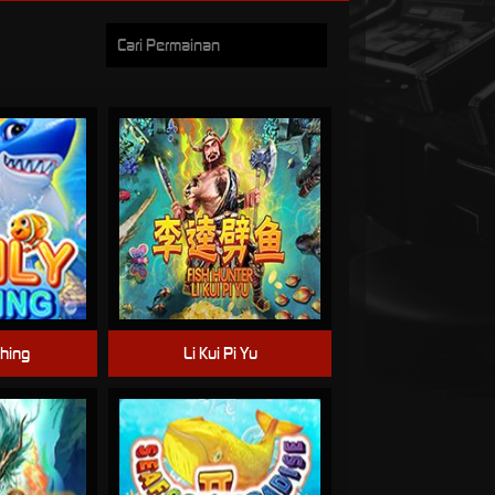
shing
Li Kui Pi Yu