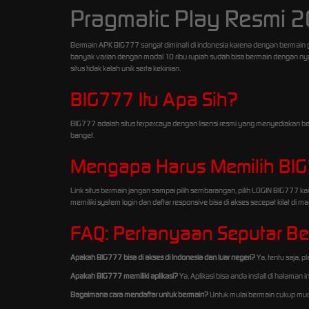
Pragmatic Play Resmi 
Bermain APK BIG777 sangat diminati di indonesia karena dengan bermain 
banyak varian dengan modal 10 ribu rupiah sudah bisa bermain dengan nyam
situs tidak kalah unik serta kekinian.
BIG777 Itu Apa Sih?
BIG777 adalah situs terpercaya dengan lisensi resmi yang menyediakan ber
banget.
Mengapa Harus Memilih BI
Link situs bermain jangan sampai pilih sembarangan, pilih LOGIN BIG777 kar
memiliki system login dan daftar responsive bisa di akses secepat kilat di m
FAQ: Pertanyaan Seputar Be
Apakah BIG777 bisa di akses di Indonesia dan luar negeri?
Ya, tentu saja, p
Apakah BIG777 memiliki aplikasi?
Ya, Aplikasi bisa anda install di halaman
Bagaimana cara mendaftar untuk bermain?
Untuk mulai bermain cukup mudah