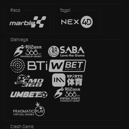
Race
Togel
Olahraga
Crash Game