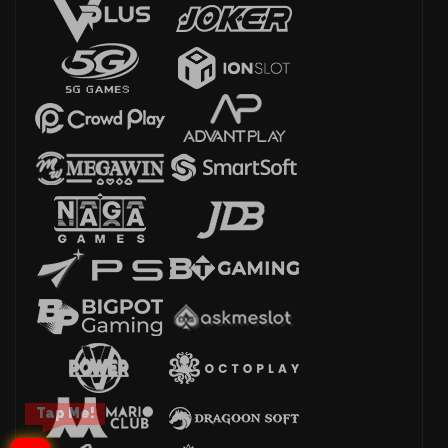
Tap Me!