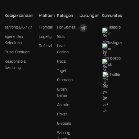
Kebijaksanaan
Platform
Kategori
Dukungan
Komunitas
Tentang BIG777
Promosi
Hot Games
Telegra
m
Syarat dan
Loyalty
Slots
Ketentuan
Instagra
Referral
Live
m
Pusat Bantuan
Casino
Facebo
Responsible
Race
ok
Gambling
Togel
Twitter
Olahraga
Crash
Game
Arcade
Poker
E-Sports
Sabung
Ayam