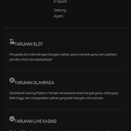
E-Sports
Sabung
Ayam
TARUHAN SLOT
Penyedia slot online dengan beragam pilihan game menarik yang memudahkan
pemain untuk mencapai jackpot
TARUHAN OLAHRAGA
Sportsbook Gaming Platform Terbaik menawarkan lebih banyak game, odds yang
lebih tinggi, dan menyediakan pilihan yang lebih banyak untuk pemain.
TARUHAN LIVE KASINO